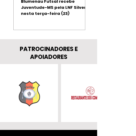
Blumenau Futsal recebe
Blumenau Futsal an
Juventude-MS pela LNF Silver
chegada do ala Thi
nesta terça-feira (23)
Seleção Brasileira
PATROCINADORES E
APOIADORES