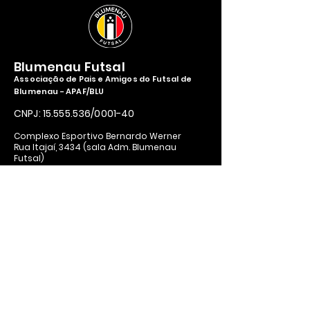
Blumenau Futsal
Associação de Pais e Amigos do Futsal de
Blumenau - APAF/BLU
CNPJ:
15.555.536
/0001-40
Complexo Esportivo Bernardo Werner
Rua Itajaí, 3434 (sala Adm. Blumenau
Futsal)
Bairro: Vorstadt, Blumenau - SC,
89204-110
Contato
apafblumidias@gmail.com
ouvidoriablumenaufutsal@gmail.com
Horários:
14h00 às 17h00 - Segunda a Sexta
Política de Privacidade