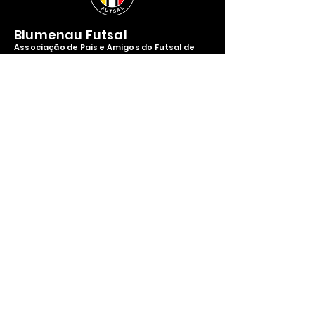
Blumenau Futsal
Associação de Pais e Amigos do Futsal de
Blumenau - APAF/BLU
CNPJ:
15.555.536
/0001-40
Complexo Esportivo Bernardo Werner
Rua Itajaí, 3434 (sala Adm. Blumenau
Futsal)
Bairro: Vorstadt, Blumenau - SC,
89204-110
Contato
apafblumidias@gmail.com
ouvidoriablumenaufutsal@gmail.com
Horários:
14h00 às 17h00 - Segunda a Sexta
Política de Privacidade
Políticas de Ingressos e Devoluções