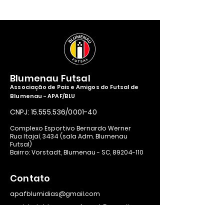
Blumenau Futsal
Associação de Pais e Amigos do Futsal de
Blumenau - APAF/BLU
CNPJ:
15.555.536
/0001-40
Complexo Esportivo Bernardo Werner
Rua Itajaí, 3434 (sala Adm. Blumenau
Futsal)
Bairro: Vorstadt, Blumenau - SC,
89204-110
Contato
apafblumidias@gmail.com
ouvidoriablumenaufutsal@gmail.com
Horários: